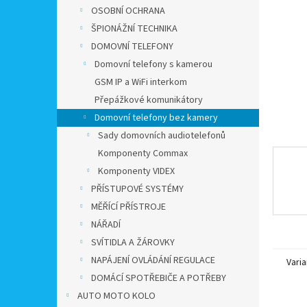
n
OSOBNÍ OCHRANA
e
ŠPIONÁŽNÍ TECHNIKA
l
DOMOVNÍ TELEFONY
Domovní telefony s kamerou
GSM IP a WiFi interkom
Přepážkové komunikátory
Domovní telefony bez kamery
Sady domovních audiotelefonů
Komponenty Commax
Komponenty VIDEX
PŘÍSTUPOVÉ SYSTÉMY
MĚŘÍCÍ PŘÍSTROJE
NÁŘADÍ
SVÍTIDLA A ŽÁROVKY
NAPÁJENÍ OVLÁDÁNÍ REGULACE
Varia
DOMÁCÍ SPOTŘEBIČE A POTŘEBY
AUTO MOTO KOLO