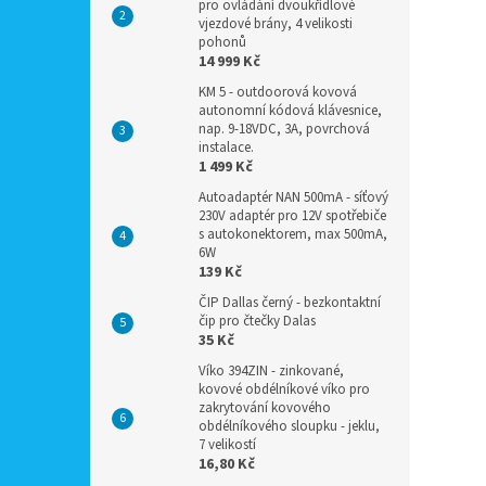
pro ovládání dvoukřídlové
vjezdové brány, 4 velikosti
pohonů
14 999 Kč
KM 5 - outdoorová kovová
autonomní kódová klávesnice,
nap. 9-18VDC, 3A, povrchová
instalace.
1 499 Kč
Autoadaptér NAN 500mA - síťový
230V adaptér pro 12V spotřebiče
s autokonektorem, max 500mA,
6W
139 Kč
ČIP Dallas černý - bezkontaktní
čip pro čtečky Dalas
35 Kč
Víko 394ZIN - zinkované,
kovové obdélníkové víko pro
zakrytování kovového
obdélníkového sloupku - jeklu,
7 velikostí
16,80 Kč