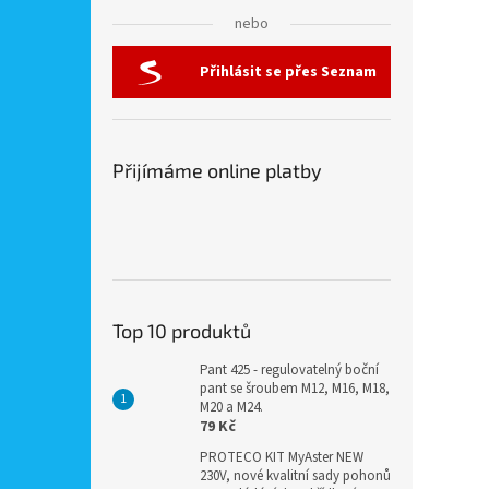
nebo
Přihlásit se přes Seznam
Přijímáme online platby
Top 10 produktů
Pant 425 - regulovatelný boční
pant se šroubem M12, M16, M18,
M20 a M24.
79 Kč
PROTECO KIT MyAster NEW
230V, nové kvalitní sady pohonů