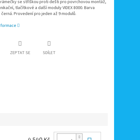
 rámečky se stříškou proti dešti pro povrchovou montáž,
ikační, tlačítkové a další moduly VIDEX 8000. Barva
a černá. Provedení pro jeden až 9 modulů.
informace
ZEPTAT SE
SDÍLET
4 540 Kč