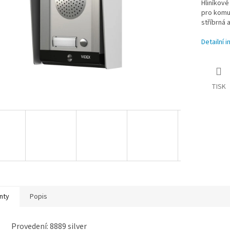
Hliníkové
pro komun
stříbrná 
Detailní 
TISK
nty
Popis
Provedení: 8889 silver