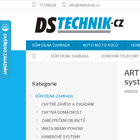
Přejít
777338228
info@dstechnik.cz
na
obsah
DŮM DÍLNA ZAHRADA
AUTO MOTO KOLO
HOB
Domů
DŮM DÍLNA ZAHRADA
DOMOVNÍ TELEFONY
P
ART
o
Přeskočit
s
sys
Kategorie
kategorie
t
666056
r
DŮM DÍLNA ZAHRADA
a
CHYTRÉ ZÁVĚSY A OVLÁDÁNÍ
n
CHYTRÁ DOMÁCNOST
n
í
ZABEZPEČENÍ OBJEKTŮ
p
VRATA BRÁNY POHONY
a
KAMEROVÉ SYSTÉMY