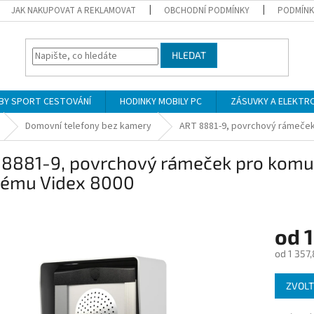
JAK NAKUPOVAT A REKLAMOVAT
OBCHODNÍ PODMÍNKY
PODMÍNK
HLEDAT
BY SPORT CESTOVÁNÍ
HODINKY MOBILY PC
ZÁSUVKY A ELEKTR
Domovní telefony bez kamery
ART 8881-9, povrchový rámeček 
 8881-9, povrchový rámeček pro komun
tému Videx 8000
od
1
od
1 357
Měrná
ZVOLT
cena: