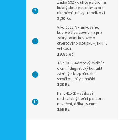
Zátka 592 - kruhové víčko na
kulatý sloupek ucpávka pro
ukončení trubky, 13 velikostí
2,20 Kč
Víko 398ZIN - zinkované,
kovové čtvercové víko pro
zakrytování kovového
čtvercového sloupku - jeklu, 9
velikostí
19,80 Kč
TAP 20T - 4 drátový dveřní a
okenní dagnetický kontakt
závrtný s bezpečnostní
smyčkou, bílý a hnědý
128 Kč
Pant 415RD - výškově
nastavitelný boční pant pro
navaření, délka 150mm
156 Kč
Z
á
p