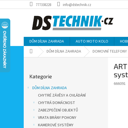
Přejít
777338228
info@dstechnik.cz
na
obsah
DŮM DÍLNA ZAHRADA
AUTO MOTO KOLO
HOB
Domů
DŮM DÍLNA ZAHRADA
DOMOVNÍ TELEFONY
P
ART 
o
Přeskočit
s
sys
Kategorie
kategorie
t
666091
r
DŮM DÍLNA ZAHRADA
a
CHYTRÉ ZÁVĚSY A OVLÁDÁNÍ
n
CHYTRÁ DOMÁCNOST
n
í
ZABEZPEČENÍ OBJEKTŮ
p
VRATA BRÁNY POHONY
a
KAMEROVÉ SYSTÉMY