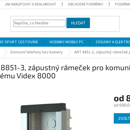
JAK NAKUPOVAT A REKLAMOVAT
OBCHODNÍ PODMÍNKY
PODMÍNK
HLEDAT
BY SPORT CESTOVÁNÍ
HODINKY MOBILY PC
ZÁSUVKY A ELEKTR
Domovní telefony bez kamery
ART 8851-3, zápustný rámeček p
8851-3, zápustný rámeček pro komuni
tému Videx 8000
od
od
690,0
Měrná
ZVOLT
cena: