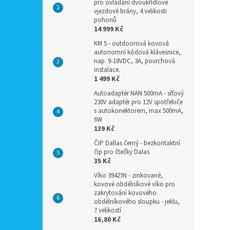
pro ovládání dvoukřídlové
vjezdové brány, 4 velikosti
pohonů
14 999 Kč
KM 5 - outdoorová kovová
autonomní kódová klávesnice,
nap. 9-18VDC, 3A, povrchová
instalace.
1 499 Kč
Autoadaptér NAN 500mA - síťový
230V adaptér pro 12V spotřebiče
s autokonektorem, max 500mA,
6W
139 Kč
ČIP Dallas černý - bezkontaktní
čip pro čtečky Dalas
35 Kč
Víko 394ZIN - zinkované,
kovové obdélníkové víko pro
zakrytování kovového
obdélníkového sloupku - jeklu,
7 velikostí
16,80 Kč