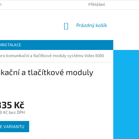
Y OCHRANY OSOBNÍCH ÚDAJŮ
KONTAKTY
Přihlášení
MOJE OBJEDNÁVKA
NÁKUPNÍ
Prázdný košík
KOŠÍK
OINSTALACE
ro komunikační a tlačítkové moduly systému Videx 8000
kační a tlačítkové moduly
835 Kč
8 Kč
bez DPH
E VARIANTU