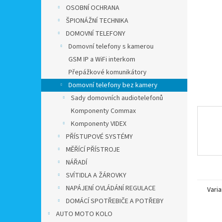
n
OSOBNÍ OCHRANA
e
ŠPIONÁŽNÍ TECHNIKA
l
DOMOVNÍ TELEFONY
Domovní telefony s kamerou
GSM IP a WiFi interkom
Přepážkové komunikátory
Domovní telefony bez kamery
Sady domovních audiotelefonů
Komponenty Commax
Komponenty VIDEX
PŘÍSTUPOVÉ SYSTÉMY
MĚŘÍCÍ PŘÍSTROJE
NÁŘADÍ
SVÍTIDLA A ŽÁROVKY
NAPÁJENÍ OVLÁDÁNÍ REGULACE
Varia
DOMÁCÍ SPOTŘEBIČE A POTŘEBY
AUTO MOTO KOLO