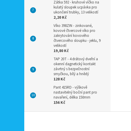
Zátka 592 - kruhové víčko na
kulatý sloupek ucpávka pro
ukončení trubky, 13 velikostí
2,20 Kč
Víko 398ZIN - zinkované,
kovové čtvercové víko pro
zakrytování kovového
čtvercového sloupku - jeklu, 9
velikostí
19,80 Kč
TAP 20T - 4 drátový dveřní a
okenní dagnetický kontakt
závrtný s bezpečnostní
smyčkou, bílý a hnědý
128 Kč
Pant 415RD - výškově
nastavitelný boční pant pro
navaření, délka 150mm
156 Kč
Z
á
p