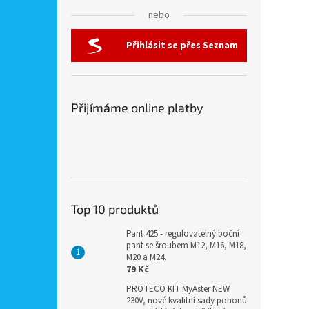
nebo
Přihlásit se přes Seznam
Přijímáme online platby
Top 10 produktů
Pant 425 - regulovatelný boční
pant se šroubem M12, M16, M18,
M20 a M24.
79 Kč
PROTECO KIT MyAster NEW
230V, nové kvalitní sady pohonů