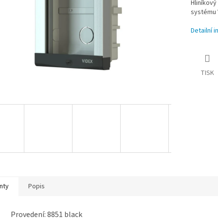
Hliníkový
systému 
Detailní 
TISK
nty
Popis
Provedení: 8851 black