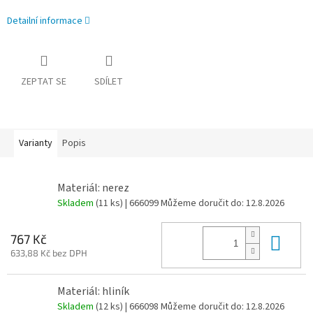
Detailní informace
ZEPTAT SE
SDÍLET
Varianty
Popis
Materiál: nerez
Skladem
(11 ks)
| 666099
Můžeme doručit do:
12.8.2026
Do 
767 Kč
633,88 Kč bez DPH
Materiál: hliník
Skladem
(12 ks)
| 666098
Můžeme doručit do:
12.8.2026