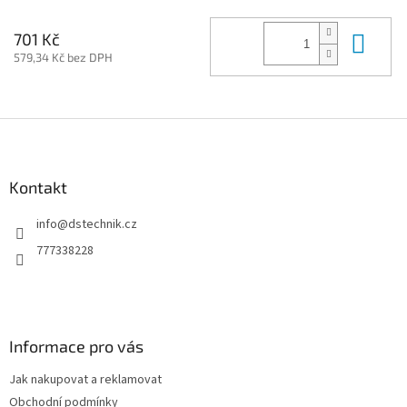
Do 
701 Kč
579,34 Kč bez DPH
Z
á
p
a
Kontakt
t
info
@
dstechnik.cz
í
777338228
Informace pro vás
Jak nakupovat a reklamovat
Obchodní podmínky