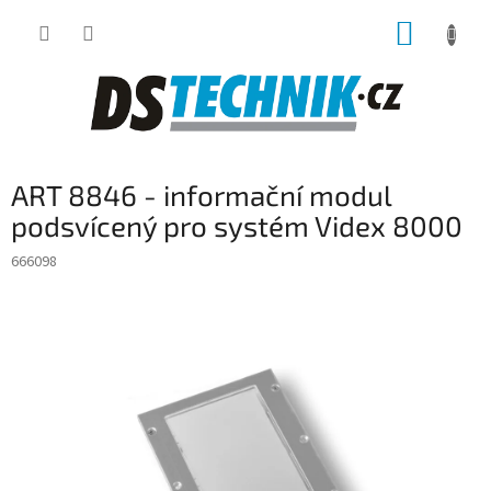
Přejít
NÁKUP
na
obsah
KOŠÍK
ART 8846 - informační modul
podsvícený pro systém Videx 8000
666098