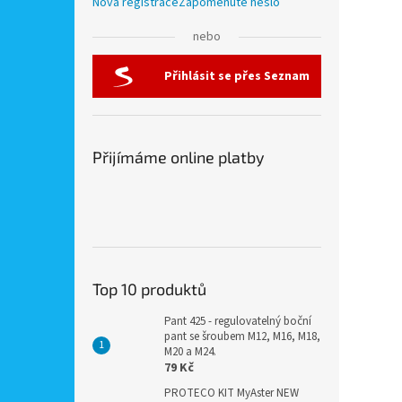
Nová registrace
Zapomenuté heslo
nebo
Přihlásit se přes Seznam
Přijímáme online platby
Top 10 produktů
Pant 425 - regulovatelný boční
pant se šroubem M12, M16, M18,
M20 a M24.
79 Kč
PROTECO KIT MyAster NEW