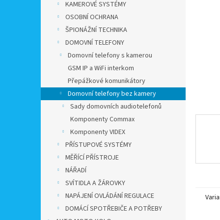
a
KAMEROVÉ SYSTÉMY
n
OSOBNÍ OCHRANA
e
ŠPIONÁŽNÍ TECHNIKA
l
DOMOVNÍ TELEFONY
Domovní telefony s kamerou
GSM IP a WiFi interkom
Přepážkové komunikátory
Domovní telefony bez kamery
Sady domovních audiotelefonů
Komponenty Commax
Komponenty VIDEX
PŘÍSTUPOVÉ SYSTÉMY
MĚŘÍCÍ PŘÍSTROJE
NÁŘADÍ
SVÍTIDLA A ŽÁROVKY
NAPÁJENÍ OVLÁDÁNÍ REGULACE
Varia
DOMÁCÍ SPOTŘEBIČE A POTŘEBY