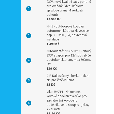
230V, nové kvalitní sady pohonů
pro ovládání dvoukřídlové
vjezdové brány, 4 velikosti
pohonů
14 999 Kč
KM 5 - outdoorová kovová
autonomní kódová klávesnice,
nap. 9-18VDC, 3A, povrchová
instalace.
1 499 Kč
Autoadaptér NAN 500mA - síťový
230V adaptér pro 12V spotřebiče
s autokonektorem, max 500mA,
6W
139 Kč
ČIP Dallas černý - bezkontaktní
čip pro čtečky Dalas
35 Kč
Víko 394ZIN - zinkované,
kovové obdélníkové víko pro
zakrytování kovového
obdélníkového sloupku - jeklu,
7 velikostí
16,80 Kč