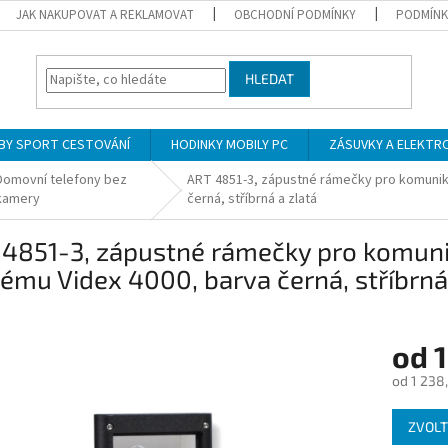
JAK NAKUPOVAT A REKLAMOVAT
OBCHODNÍ PODMÍNKY
PODMÍNK
HLEDAT
BY SPORT CESTOVÁNÍ
HODINKY MOBILY PC
ZÁSUVKY A ELEKTR
Domovní telefony bez
ART 4851-3, zápustné rámečky pro komunika
kamery
černá, stříbrná a zlatá
4851-3, zápustné rámečky pro komuni
ému Videx 4000, barva černá, stříbrná
od
1
od
1 238
Měrná
ZVOLT
cena: