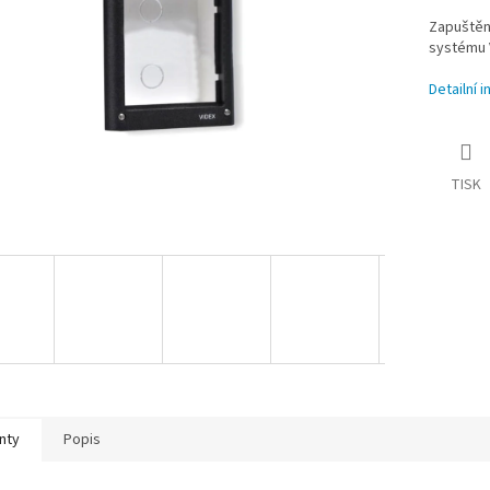
Zapuštěné
systému 
Detailní 
TISK
nty
Popis