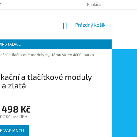
Y OCHRANY OSOBNÍCH ÚDAJŮ
KONTAKTY
Přihlášení
MOJE OBJEDNÁVKA
NÁKUPNÍ
Prázdný košík
KOŠÍK
OINSTALACE
ční a tlačítkové moduly systému Videx 4000, barva
kační a tlačítkové moduly
 a zlatá
 498 Kč
,02 Kč
bez DPH
E VARIANTU