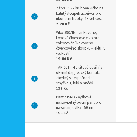
Zátka 592 - kruhové víčko na
kulatý sloupek ucpávka pro
ukončení trubky, 13 velikostí
2,20 Kč
Víko 398ZIN - zinkované,
kovové čtvercové víko pro
zakrytování kovového
čtvercového sloupku - jeklu, 9
velikostí
19,80 Kč
TAP 20T - 4 drátový dveřní a
okenní dagnetický kontakt
závrtný s bezpečnostní
smyčkou, bílý a hnědý
128 Kč
Pant 415RD - výškově
nastavitelný boční pant pro
navaření, délka 150mm
156 Kč
Z
á