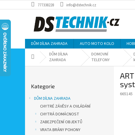
Přejít
777338228
info@dstechnik.cz
na
obsah
DŮM DÍLNA ZAHRADA
AUTO MOTO KOLO
HOB
DŮM DÍLNA
DOMOVNÍ
Domů
ZAHRADA
TELEFONY
P
ART 
o
Přeskočit
s
syst
Kategorie
kategorie
t
665145
r
DŮM DÍLNA ZAHRADA
a
CHYTRÉ ZÁVĚSY A OVLÁDÁNÍ
n
CHYTRÁ DOMÁCNOST
n
í
ZABEZPEČENÍ OBJEKTŮ
p
VRATA BRÁNY POHONY