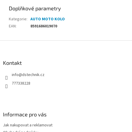
Doplňkové parametry
Kategorie
:
AUTO MOTO KOLO
EAN
:
8591686019070
Z
á
p
a
Kontakt
t
info
@
dstechnik.cz
í
777338228
Informace pro vás
Jak nakupovat a reklamovat