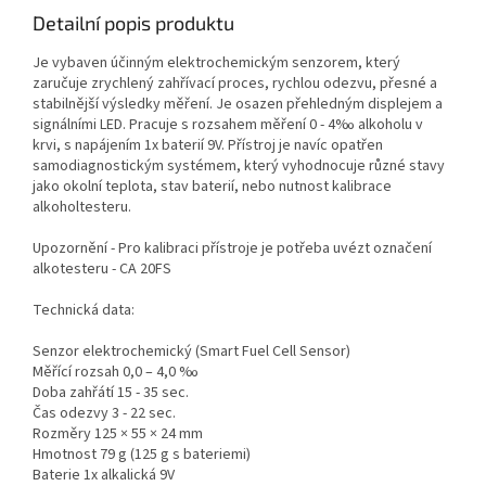
Detailní popis produktu
Je vybaven účinným elektrochemickým senzorem, který
zaručuje zrychlený zahřívací proces, rychlou odezvu, přesné a
stabilnější výsledky měření. Je osazen přehledným displejem a
signálními LED. Pracuje s rozsahem měření 0 - 4‰ alkoholu v
krvi, s napájením 1x baterií 9V. Přístroj je navíc opatřen
samodiagnostickým systémem, který vyhodnocuje různé stavy
jako okolní teplota, stav baterií, nebo nutnost kalibrace
alkoholtesteru.
Upozornění - Pro kalibraci přístroje je potřeba uvézt označení
alkotesteru - CA 20FS
Technická data:
Senzor elektrochemický (Smart Fuel Cell Sensor)
Měřící rozsah 0,0 – 4,0 ‰
Doba zahřátí 15 - 35 sec.
Čas odezvy 3 - 22 sec.
Rozměry 125 × 55 × 24 mm
Hmotnost 79 g (125 g s bateriemi)
Baterie 1x alkalická 9V