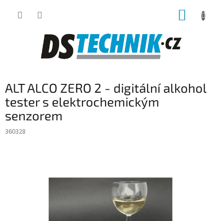
Přejít
NÁKUP
na
obsah
KOŠÍK
ALT ALCO ZERO 2 - digitální alkohol
tester s elektrochemickým
senzorem
360328