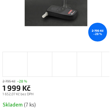
2 795 Kč
–28 %
2 795 Kč
–28 %
1 999 Kč
1 652,07 Kč bez DPH
Měrná
Skladem
(7 ks)
cena: