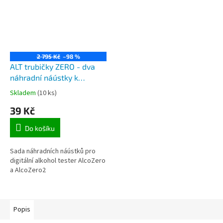
2 795 Kč
–98 %
ALT trubičky ZERO - dva
náhradní náústky k
alkoholtesteru ALT ZERO 2
Skladem
(10 ks)
39 Kč
Do košíku
Sada náhradních náústků pro
digitální alkohol tester AlcoZero
a AlcoZero2
Popis