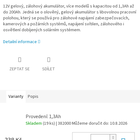
12V gelový, zálohový akumulátor, více modelů s kapacitou od 1,3Ah až
do 200Ah. Jedná se o olověný, gelový akumulátor s libovolnou pracovní
polohou, který se používá pro zálohové napájení zabezpečovacích,
kamerových a požárních systémů, napájení svítilen, zálohového i
osvětlení dobíjených solárním systémem.
Detailní informace
ZEPTAT SE
SDÍLET
Varianty
Popis
Provedení: 1,3Ah
Skladem
(19 ks)
| 382000
Můžeme doručit do:
10.8.2026
238 Kč