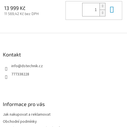
Do 
13 999 Kč
11 569,42 Kč bez DPH
Z
á
p
a
Kontakt
t
info
@
dstechnik.cz
í
777338228
Informace pro vás
Jak nakupovat a reklamovat
Obchodní podmínky