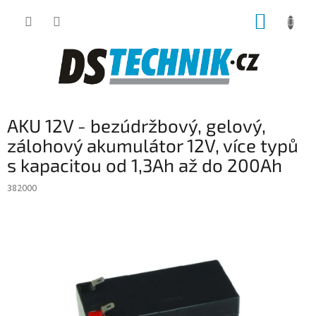
Přejít
NÁKUP
na
obsah
KOŠÍK
AKU 12V - bezúdržbový, gelový,
zálohový akumulátor 12V, více typů
s kapacitou od 1,3Ah až do 200Ah
382000