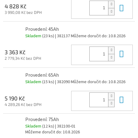
Do 
4 828 Kč
3 990,08 Kč bez DPH
Provedení: 45Ah
Skladem
(23 ks)
| 382137
Můžeme doručit do:
10.8.2026
Do 
3 363 Kč
2 779,34 Kč bez DPH
Provedení: 65Ah
Skladem
(15 ks)
| 382090
Můžeme doručit do:
10.8.2026
Do 
5 190 Kč
4 289,26 Kč bez DPH
Provedení: 75Ah
Skladem
(12 ks)
| 382100-01
Můžeme doručit do:
10.8.2026