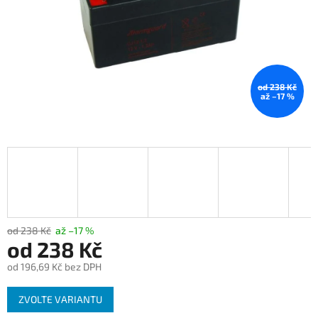
od 238 Kč
až –17 %
od 238 Kč
až –17 %
od
238 Kč
od
196,69 Kč
bez DPH
Měrná
ZVOLTE VARIANTU
cena: