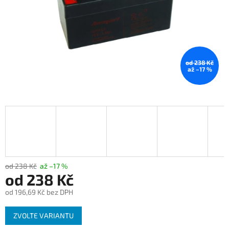
od 238 Kč
až –17 %
od 238 Kč
až –17 %
od
238 Kč
od
196,69 Kč
bez DPH
Měrná
ZVOLTE VARIANTU
cena: