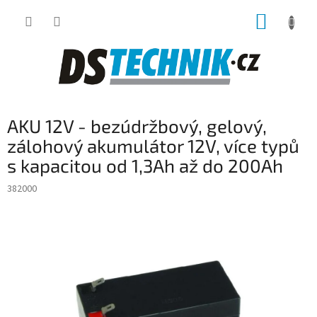
Přejít
NÁKUP
na
obsah
KOŠÍK
AKU 12V - bezúdržbový, gelový,
zálohový akumulátor 12V, více typů
s kapacitou od 1,3Ah až do 200Ah
382000