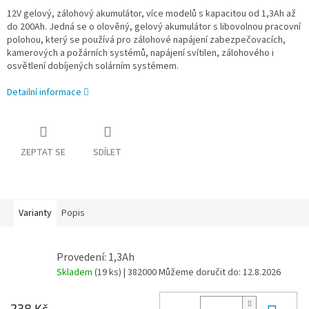
12V gelový, zálohový akumulátor, více modelů s kapacitou od 1,3Ah až
do 200Ah. Jedná se o olověný, gelový akumulátor s libovolnou pracovní
polohou, který se používá pro zálohové napájení zabezpečovacích,
kamerových a požárních systémů, napájení svítilen, zálohového i
osvětlení dobíjených solárním systémem.
Detailní informace
ZEPTAT SE
SDÍLET
Varianty
Popis
Provedení: 1,3Ah
Skladem
(19 ks)
| 382000
Můžeme doručit do:
12.8.2026
238 Kč