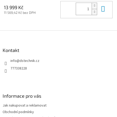
Do 
13 999 Kč
11 569,42 Kč bez DPH
Z
á
p
a
Kontakt
t
info
@
dstechnik.cz
í
777338228
Informace pro vás
Jak nakupovat a reklamovat
Obchodní podmínky