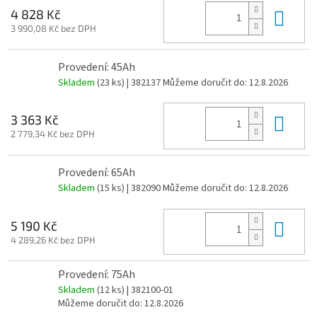
Do 
4 828 Kč
3 990,08 Kč bez DPH
Provedení: 45Ah
Skladem
(23 ks)
| 382137
Můžeme doručit do:
12.8.2026
Do 
3 363 Kč
2 779,34 Kč bez DPH
Provedení: 65Ah
Skladem
(15 ks)
| 382090
Můžeme doručit do:
12.8.2026
Do 
5 190 Kč
4 289,26 Kč bez DPH
Provedení: 75Ah
Skladem
(12 ks)
| 382100-01
Můžeme doručit do:
12.8.2026