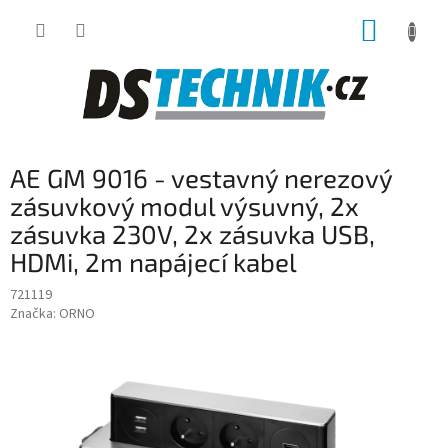
Přejít
NÁKUP
na
obsah
KOŠÍK
AE GM 9016 - vestavný nerezový
zásuvkový modul výsuvný, 2x
zásuvka 230V, 2x zásuvka USB,
HDMi, 2m napájecí kabel
721119
Značka:
ORNO