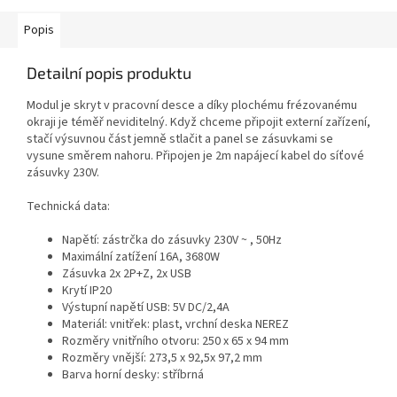
Popis
Detailní popis produktu
Modul je skryt v pracovní desce a díky plochému frézovanému
okraji je téměř neviditelný. Když chceme připojit externí zařízení,
stačí výsuvnou část jemně stlačit a panel se zásuvkami se
vysune směrem nahoru. Připojen je 2m napájecí kabel do síťové
zásuvky 230V.
Technická data:
Napětí: zástrčka do zásuvky 230V ~ , 50Hz
Maximální zatížení 16A, 3680W
Zásuvka 2x 2P+Z, 2x USB
Krytí IP20
Výstupní napětí USB: 5V DC/2,4A
Materiál: vnitřek: plast, vrchní deska NEREZ
Rozměry vnitřního otvoru: 250 x 65 x 94 mm
Rozměry vnější: 273,5 x 92,5x 97,2 mm
Barva horní desky: stříbrná