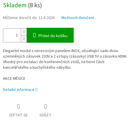
Měrná
Skladem
(8 ks)
cena:
Můžeme doručit do:
11.8.2026
Možnosti doručení
Přidat do košíku
Elegantní modul s nerezovým panelem INOX, obsahující sadu dvou
uzemněných zásuvek 230V a 2 vstupy (zásuvky) USB 5V a zásuvka HDMi.
Vhodný pro instalaci do konferenčních stolů, na horní části
kancelářského a kuchyňského nábytku.
AKCE MĚSÍCE
Detailní informace
ZEPTAT SE
SDÍLET