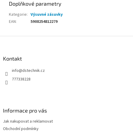
Doplňkové parametry
Kategorie
:
Výsuvné zásuvky
EAN
:
5908254812279
Z
á
p
a
Kontakt
t
info
@
dstechnik.cz
í
777338228
Informace pro vás
Jak nakupovat a reklamovat
Obchodní podmínky