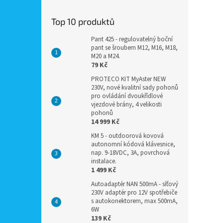
Top 10 produktů
Pant 425 - regulovatelný boční
pant se šroubem M12, M16, M18,
M20 a M24.
79 Kč
PROTECO KIT MyAster NEW
230V, nové kvalitní sady pohonů
pro ovládání dvoukřídlové
vjezdové brány, 4 velikosti
pohonů
14 999 Kč
KM 5 - outdoorová kovová
autonomní kódová klávesnice,
nap. 9-18VDC, 3A, povrchová
instalace.
1 499 Kč
Autoadaptér NAN 500mA - síťový
230V adaptér pro 12V spotřebiče
s autokonektorem, max 500mA,
6W
139 Kč