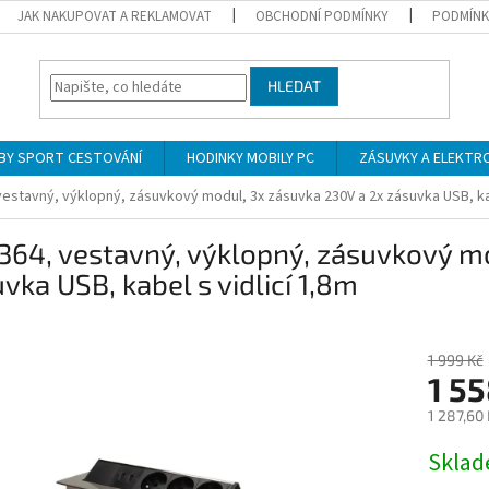
JAK NAKUPOVAT A REKLAMOVAT
OBCHODNÍ PODMÍNKY
PODMÍNK
HLEDAT
BY SPORT CESTOVÁNÍ
HODINKY MOBILY PC
ZÁSUVKY A ELEKTR
vestavný, výklopný, zásuvkový modul, 3x zásuvka 230V a 2x zásuvka USB, kab
364, vestavný, výklopný, zásuvkový m
vka USB, kabel s vidlicí 1,8m
1 999 Kč
1 55
1 287,60
Měrná
Skla
cena: