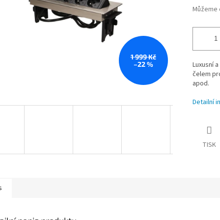
Můžeme d
1 999 Kč
–22 %
Luxusní a
čelem pro
apod.
Detailní 
TISK
s