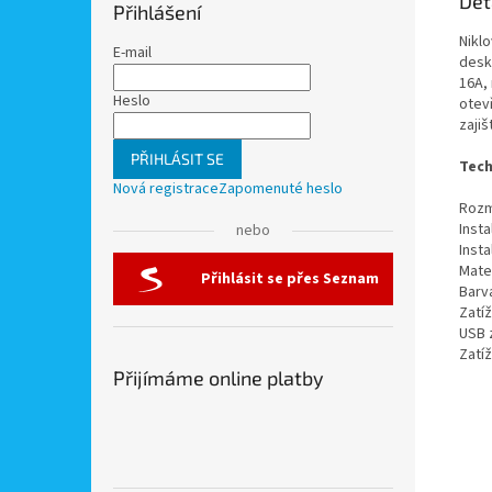
Det
Přihlášení
Nikl
E-mail
desk
16A,
Heslo
otevř
zajiš
PŘIHLÁSIT SE
Tech
Nová registrace
Zapomenuté heslo
Rozm
Inst
nebo
Insta
Mater
Přihlásit se přes Seznam
Barva
Zatí
USB 
Zatí
Přijímáme online platby