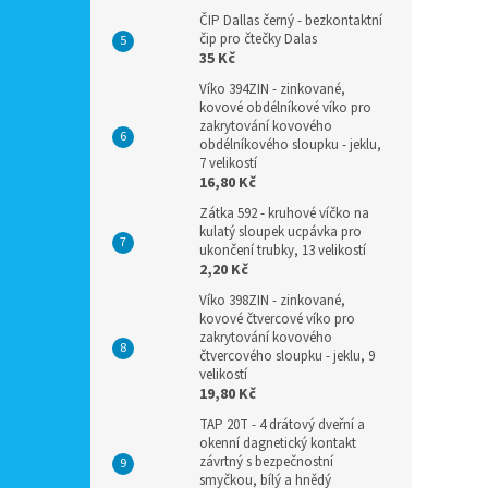
ČIP Dallas černý - bezkontaktní
čip pro čtečky Dalas
35 Kč
Víko 394ZIN - zinkované,
kovové obdélníkové víko pro
zakrytování kovového
obdélníkového sloupku - jeklu,
7 velikostí
16,80 Kč
Zátka 592 - kruhové víčko na
kulatý sloupek ucpávka pro
ukončení trubky, 13 velikostí
2,20 Kč
Víko 398ZIN - zinkované,
kovové čtvercové víko pro
zakrytování kovového
čtvercového sloupku - jeklu, 9
velikostí
19,80 Kč
TAP 20T - 4 drátový dveřní a
okenní dagnetický kontakt
závrtný s bezpečnostní
smyčkou, bílý a hnědý