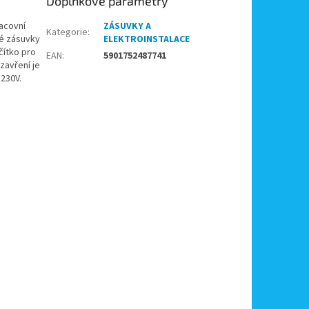
Doplňkové parametry
racovní
ZÁSUVKY A
Kategorie
:
né zásuvky
ELEKTROINSTALACE
čítko pro
EAN
:
5901752487741
zavření je
 230V.