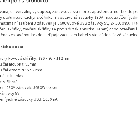
ailní popis produktu
ovaná, univerzální, vyklápěcí, zásuvková skříň pro zapuštěnou montáž do p
y stolu nebo kuchyňské linky. 3 vestavěné zásuvky 230V, max. zatížení jed
 maximální zatížení 3 zásuvek je 3680W, dvě USB zásuvky 5V, 2x 1050mA. Tla
ení skříňky, zavření skříňky se provádí zaklapnutím. Jemný chod otevření i 
těno vestavěnou brzdou. Připojovací 1,8m kabel s vidlicí do síťové zásuvky
nická data:
ěry kovové skříňky: 286 x 95 x 112 mm
alační hloubka: 95mm
lační otvor: 269x 92 mm
iál: nikl, plast
: stříbrná
žení 230V zásuvek: 3680W celkem
zásuvky 5V
žení jedné zásuvky USB: 1050mA