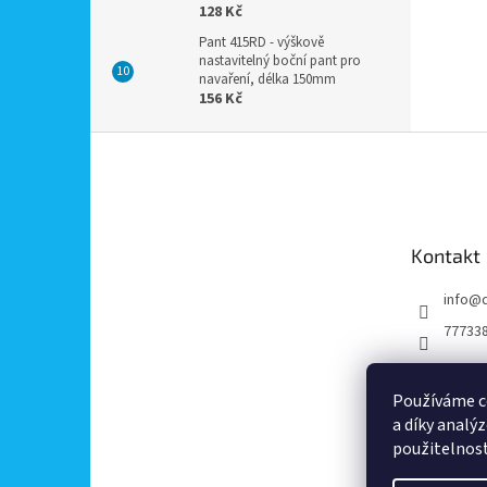
128 Kč
Pant 415RD - výškově
nastavitelný boční pant pro
navaření, délka 150mm
156 Kč
Z
á
p
a
t
Kontakt
í
info
@
77733
Používáme c
a díky analý
použitelnos