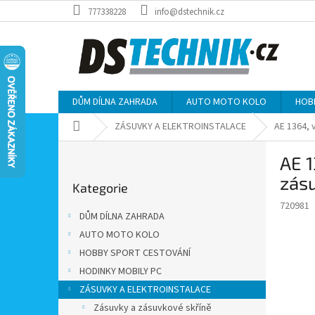
Přejít
777338228
info@dstechnik.cz
na
obsah
DŮM DÍLNA ZAHRADA
AUTO MOTO KOLO
HOB
Domů
ZÁSUVKY A ELEKTROINSTALACE
AE 1364, 
P
AE 1
o
Přeskočit
s
zásu
Kategorie
kategorie
t
720981
r
DŮM DÍLNA ZAHRADA
a
AUTO MOTO KOLO
n
HOBBY SPORT CESTOVÁNÍ
n
í
HODINKY MOBILY PC
p
ZÁSUVKY A ELEKTROINSTALACE
a
Zásuvky a zásuvkové skříně