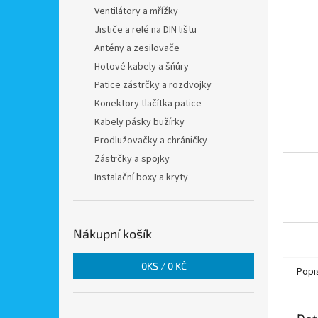
n
Ventilátory a mřížky
e
Jističe a relé na DIN lištu
l
Antény a zesilovače
Hotové kabely a šňůry
Patice zástrčky a rozdvojky
Konektory tlačítka patice
Kabely pásky bužírky
Prodlužovačky a chráničky
Zástrčky a spojky
Instalační boxy a kryty
Nákupní košík
0
KS /
0 KČ
Popi