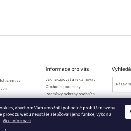
Informace pro vás
Vyhledá
Jak nakupovat a reklamovat
dstechnik.cz
Obchodní podmínky
8228
Podmínky ochrany osobních
údajů
Kontakty
ookies, abychom Vám umožnili pohodlné prohlížení webu
ze provozu webu neustále zlepšovali jeho funkce, výkon a
Moje objednávka
t.
Více informací