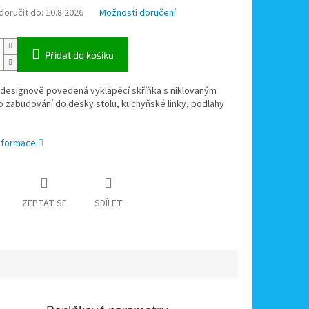
oručit do:
10.8.2026
Možnosti doručení
Přidat do košíku
 designově povedená vyklápěcí skříňka s niklovaným
 zabudování do desky stolu, kuchyňské linky, podlahy
informace
ZEPTAT SE
SDÍLET