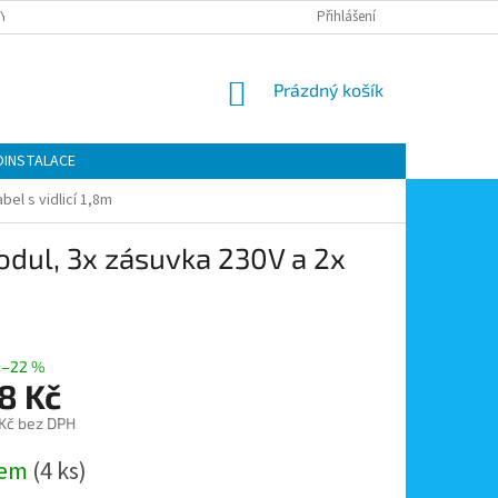
Y OCHRANY OSOBNÍCH ÚDAJŮ
KONTAKTY
Přihlášení
MOJE OBJEDNÁVKA
NÁKUPNÍ
Prázdný košík
KOŠÍK
OINSTALACE
el s vidlicí 1,8m
odul, 3x zásuvka 230V a 2x
–22 %
8 Kč
 Kč bez DPH
dem
(4 ks)