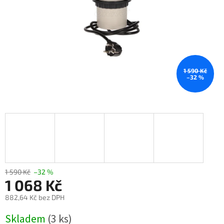
1 590 Kč
–32 %
1 590 Kč
–32 %
1 068 Kč
882,64 Kč bez DPH
Měrná
Skladem
(3 ks)
cena: