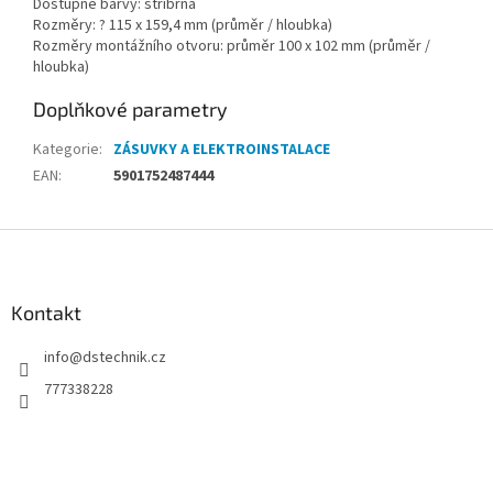
Dostupné barvy: stříbrná
Rozměry: ? 115 x 159,4 mm (průměr / hloubka)
Rozměry montážního otvoru: průměr 100 x 102 mm (průměr /
hloubka)
Doplňkové parametry
Kategorie
:
ZÁSUVKY A ELEKTROINSTALACE
EAN
:
5901752487444
Z
á
p
a
Kontakt
t
info
@
dstechnik.cz
í
777338228