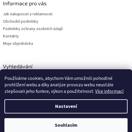
Informace pro vás
Jak nakupovat a reklamovat
Obchodní podmínky
Podmínky ochrany osobních údajů
Kontakty
Moje objednávka
Vyhledávání
Používáme cookies, abychom Vám umožnili pohodlné
HLEDAT
prohlížení webu a díky analýze provozu webu neustále
zlepšovali jeho funkce, výkon a použitelnost.
Více informací
Nastavení
Vytvořil Shoptet
Zboží vedeme skladem, dodání cca 24-48 hodin dle výběru dopravce a
Souhlasím
Copyright 2026
dstechnik.cz
. Všechna práva vyhrazena.
služby.