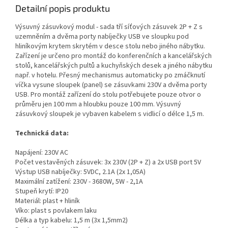
Detailní popis produktu
Výsuvný zásuvkový modul - sada tří síťových zásuvek 2P + Z s
uzemněním a dvěma porty nabíječky USB ve sloupku pod
hliníkovým krytem skrytém v desce stolu nebo jiného nábytku.
Zařízení je určeno pro montáž do konferenčních a kancelářských
stolů, kancelářských pultů a kuchyňských desek a jiného nábytku
např. v hotelu. Přesný mechanismus automaticky po zmáčknutí
víčka vysune sloupek (panel) se zásuvkami 230V a dvěma porty
USB. Pro montáž zařízení do stolu potřebujete pouze otvor o
průměru jen 100 mm a hloubku pouze 100 mm. Výsuvný
zásuvkový sloupek je vybaven kabelem s vidlicí o délce 1,5 m.
Technická data:
Napájení: 230V AC
Počet vestavěných zásuvek: 3x 230V (2P + Z) a 2x USB port 5V
Výstup USB nabíječky: 5VDC, 2.1A (2x 1,05A)
Maximální zatížení: 230V - 3680W, 5W - 2,1A
Stupeň krytí: IP20
Materiál: plast + hliník
Víko: plast s povlakem laku
Délka a typ kabelu: 1,5 m (3x 1,5mm2)