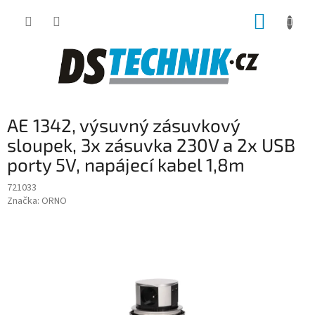
Přejít
NÁKUP
na
obsah
KOŠÍK
AE 1342, výsuvný zásuvkový
sloupek, 3x zásuvka 230V a 2x USB
porty 5V, napájecí kabel 1,8m
721033
Značka:
ORNO