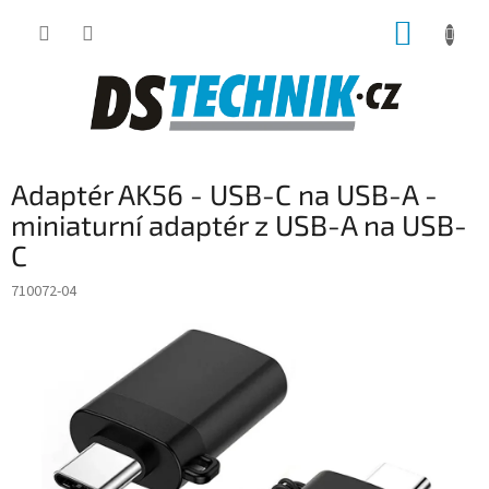
Přejít
NÁKUP
na
obsah
KOŠÍK
Adaptér AK56 - USB-C na USB-A -
miniaturní adaptér z USB-A na USB-
C
710072-04