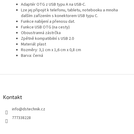
Adaptér OTG z USB typu A na USB-C.
Lze jej připojit k telefonu, tabletu, notebooku a mnoha
dalším zařízením s konektorem USB typu C.
Funkce nabíjení a přenosu dat.
Funkce USB OTG (na cesty)
Oboustranná zástrčka
Zpětně kompatibilní s USB 2.0
Materiál: plast
Rozměry: 3,1 cm x 1,6 cm x 0,8 cm
Barva: černá
Z
á
p
a
Kontakt
t
info
@
dstechnik.cz
í
777338228