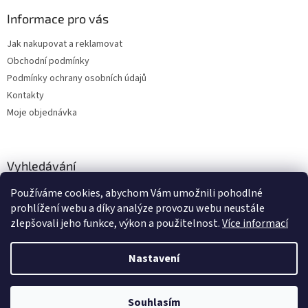
Informace pro vás
Jak nakupovat a reklamovat
Obchodní podmínky
Podmínky ochrany osobních údajů
Kontakty
Moje objednávka
Vyhledávání
Používáme cookies, abychom Vám umožnili pohodlné
HLEDAT
prohlížení webu a díky analýze provozu webu neustále
zlepšovali jeho funkce, výkon a použitelnost.
Více informací
Nastavení
Vytvořil Shoptet
Zboží vedeme skladem, dodání cca 24-48 hodin dle výběru dopravce a
Souhlasím
Copyright 2026
dstechnik.cz
. Všechna práva vyhrazena.