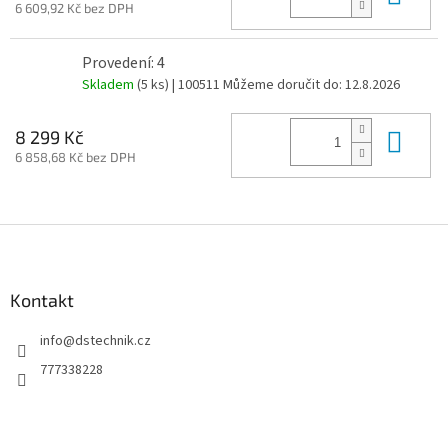
6 609,92 Kč bez DPH
Provedení: 4
Skladem
(5 ks)
| 100511
Můžeme doručit do:
12.8.2026
Do 
8 299 Kč
6 858,68 Kč bez DPH
Z
á
p
a
Kontakt
t
info
@
dstechnik.cz
í
777338228