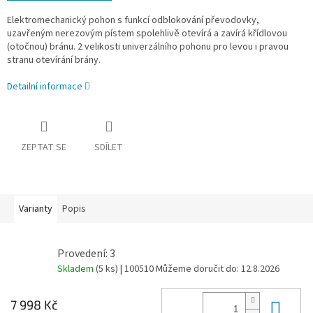
Elektromechanický pohon s funkcí odblokování převodovky,
uzavřeným nerezovým pístem spolehlivě otevírá a zavírá křídlovou
(otočnou) bránu. 2 velikosti univerzálního pohonu pro levou i pravou
stranu otevírání brány.
Detailní informace
ZEPTAT SE
SDÍLET
Varianty
Popis
Provedení: 3
Skladem
(5 ks)
| 100510
Můžeme doručit do:
12.8.2026
Do 
7 998 Kč