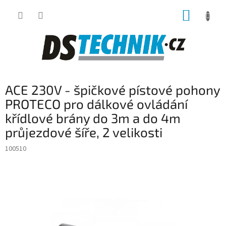
Přejít
NÁKUP
na
obsah
KOŠÍK
ACE 230V - špičkové pístové pohony
PROTECO pro dálkové ovládání
křídlové brány do 3m a do 4m
průjezdové šíře, 2 velikosti
100510