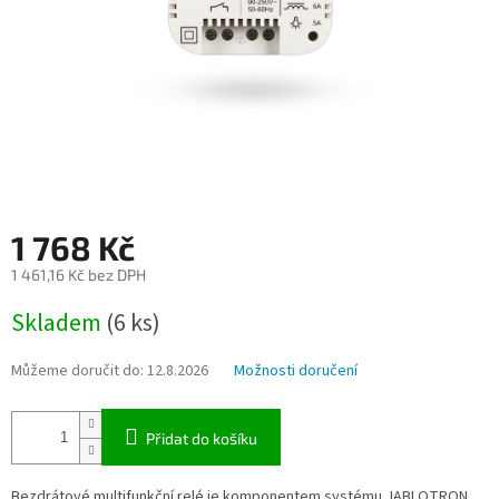
1 768 Kč
1 461,16 Kč bez DPH
Měrná
Skladem
(6 ks)
cena:
Můžeme doručit do:
12.8.2026
Možnosti doručení
Přidat do košíku
Bezdrátové multifunkční relé je komponentem systému JABLOTRON