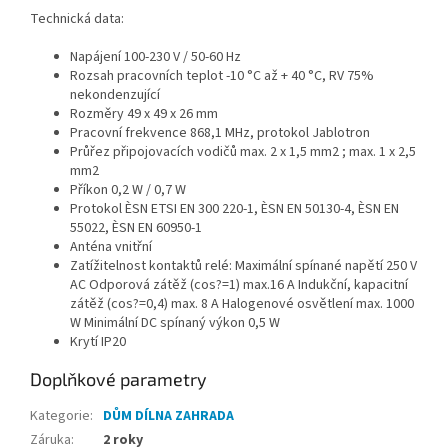
Technická data:
Napájení 100-230 V / 50-60 Hz
Rozsah pracovních teplot -10 °C až + 40 °C, RV 75%
nekondenzující
Rozměry 49 x 49 x 26 mm
Pracovní frekvence 868,1 MHz, protokol Jablotron
Průřez připojovacích vodičů max. 2 x 1,5 mm2 ; max. 1 x 2,5
mm2
Příkon 0,2 W / 0,7 W
Protokol ÈSN ETSI EN 300 220-1, ÈSN EN 50130-4, ÈSN EN
55022, ÈSN EN 60950-1
Anténa vnitřní
Zatížitelnost kontaktů relé: Maximální spínané napětí 250 V
AC Odporová zátěž (cos?=1) max.16 A Indukční, kapacitní
zátěž (cos?=0,4) max. 8 A Halogenové osvětlení max. 1000
W Minimální DC spínaný výkon 0,5 W
Krytí IP20
Doplňkové parametry
Kategorie
:
DŮM DÍLNA ZAHRADA
Záruka
:
2 roky