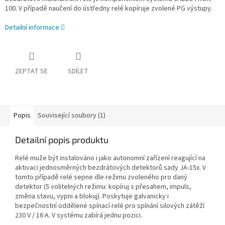
100. V případě naučení do ústředny relé kopíruje zvolené PG výstupy.
Detailní informace
ZEPTAT SE
SDÍLET
Popis
Související soubory (1)
Detailní popis produktu
Relé muže být instalováno i jako autonomní zařízení reagující na
aktivaci jednosměrných bezdrátových detektorů sady JA-15x. V
tomto případě relé sepne dle režimu zvoleného pro daný
detektor (5 volitelných režimu: kopíruj s přesahem, impuls,
změna stavu, vypni a blokuj). Poskytuje galvanicky i
bezpečnostní oddělené spínací relé pro spínání silových zátěží
230 V / 16 A. V systému zabírá jednu pozici.