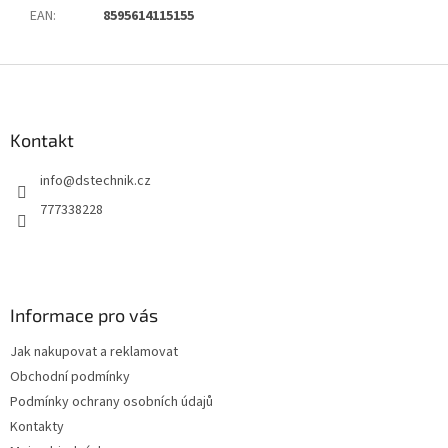
EAN
:
8595614115155
Z
á
p
a
Kontakt
t
info
@
dstechnik.cz
í
777338228
Informace pro vás
Jak nakupovat a reklamovat
Obchodní podmínky
Podmínky ochrany osobních údajů
Kontakty