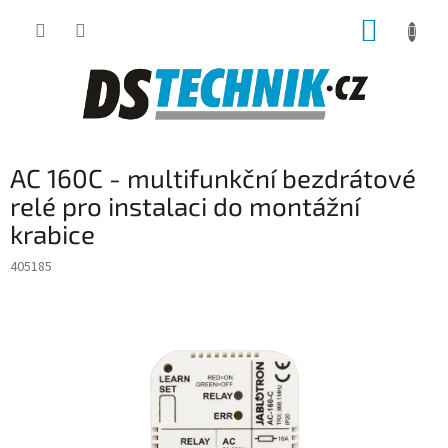
Přejít
NÁKUP
na
obsah
KOŠÍK
AC 160C - multifunkční bezdrátové
relé pro instalaci do montážní
krabice
405185